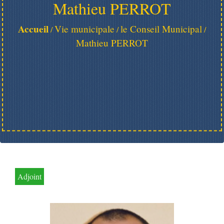
Mathieu PERROT
Accueil
Vie municipale
le Conseil Municipal
/
/
/
Mathieu PERROT
Adjoint