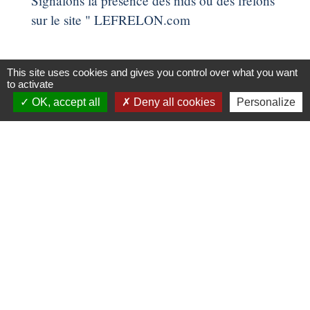
Signalons la présence des nids ou des frelons
sur le site " LEFRELON.com
This site uses cookies and gives you control over what you want
to activate
OK, accept all
Deny all cookies
Personalize
FRANCE SERVICES
Pour vos démarches administratives
Contacts
Commune de Dammartin-les-Templiers