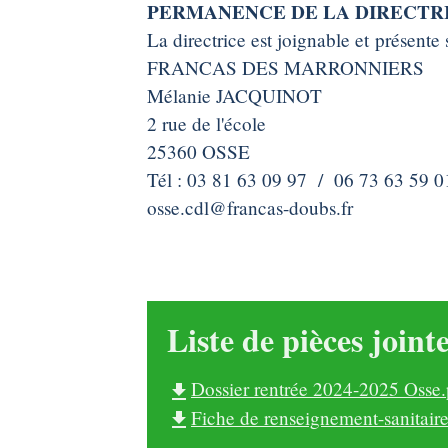
PERMANENCE DE LA DIRECTR
La directrice est joignable et présente
FRANCAS DES MARRONNIERS
Mélanie JACQUINOT
2 rue de l'école
25360 OSSE
Tél : 03 81 63 09 97 / 06 73 63 59 0
osse.cdl@francas-doubs.fr
Liste de pièces joint
Dossier rentrée 2024-2025 Osse
file_download
Fiche de renseignement-sanitai
file_download