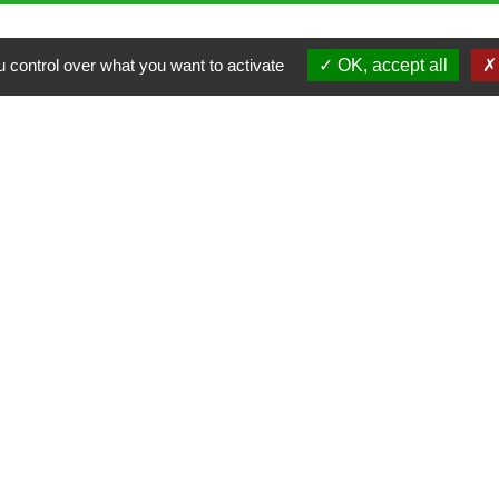
 control over what you want to activate
OK, accept all
Contacts
Commune de Dammartin-les-Templiers
7 Grande Rue
25110 Dammartin-les-Templiers - FRANCE
+33 3 81 63 03 50
olitique de confidentialité
-
Accessibilité
-
Plan du site
-