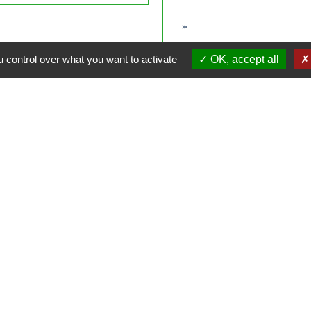
 control over what you want to activate
OK, accept all
Contacts
Commune de Dammartin-les-Templiers
7 Grande Rue
25110 Dammartin-les-Templiers - FRANCE
+33 3 81 63 03 50
olitique de confidentialité
-
Accessibilité
-
Plan du site
-