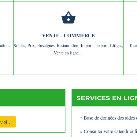
shopping_basket
VENTE - COMMERCE
ations
Soldes,
Prix,
Enseignes,
Restauration,
Import - export,
Litiges,
Tou
Vente en ligne…
SERVICES EN LIG
Base de données des aides de 
re si…
Consulter votre calendrier f