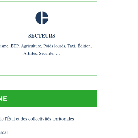
pie_chart
SECTEURS
risme,
BTP
,
Agriculture,
Poids lourds,
Taxi,
Édition,
Artistes,
Sécurité, …
NE
l'État et des collectivités territoriales
iscal