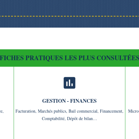
FICHES PRATIQUES LES PLUS CONSULTÉE
assessment
GESTION - FINANCES
e,
Facturation,
Marchés publics,
Bail commercial,
Financement,
Micro
Comptabilité,
Dépôt de bilan…