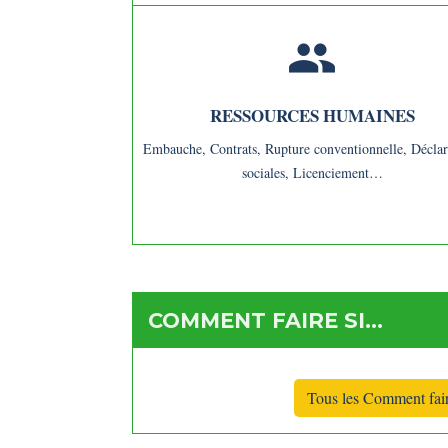
people
RESSOURCES HUMAINES
Embauche,
Contrats,
Rupture conventionnelle,
Déclar
sociales,
Licenciement…
COMMENT FAIRE SI…
Tous les Comment fai